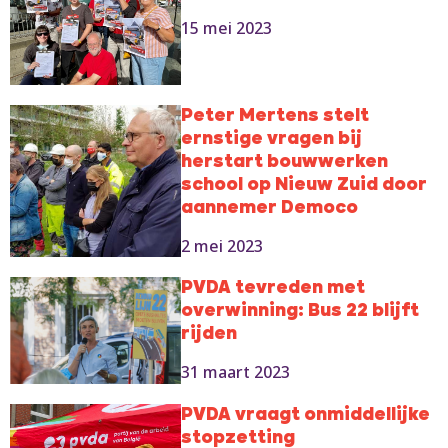
15 mei 2023
Peter Mertens stelt
ernstige vragen bij
herstart bouwwerken
school op Nieuw Zuid door
aannemer Democo
2 mei 2023
PVDA tevreden met
overwinning: Bus 22 blijft
rijden
31 maart 2023
PVDA vraagt onmiddellijke
stopzetting