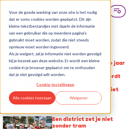
Voor de goede werking van onze site is het nodig
dat er soms cookies worden geplaatst. Dit zijn
Nieuws
kleine tekstbestandjes met daarin de informatie
van een gebruiker die op meerdere pagina's
gebruikt moet worden, zodat die niet steeds
opnieuw moet worden ingevoerd.
Als je weigert, zal je informatie niet worden gevolgd
bij je bezoek aan deze website. Er wordt een kleine
Antwerpen telt vierde jaar
cookie in je browser geplaatst om te onthouden
op rij minder sociale
dat je niet gevolgd wilt worden.
woningen: “Wonen wordt
onbetaalbaar maar
Cookie-instellingen
stadsbestuur geeft niet
thuis”
Alle cookies toestaan
Weigeren
31 mei 2023
Een district zet je niet
zonder tram