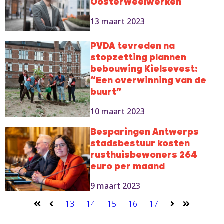
Oosterweelwerken
13 maart 2023
PVDA tevreden na
stopzetting plannen
bebouwing Kielsevest:
“Een overwinning van de
buurt”
10 maart 2023
Besparingen Antwerps
stadsbestuur kosten
rusthuisbewoners 264
euro per maand
9 maart 2023
13
14
15
16
17
Eerste
Vorige
Volgende
Laatste