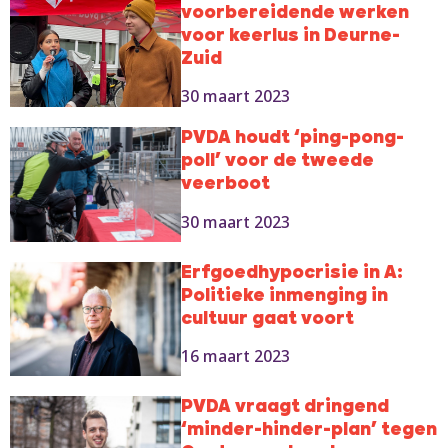
voorbereidende werken
voor keerlus in Deurne-
Zuid
30 maart 2023
PVDA houdt ‘ping-pong-
poll’ voor de tweede
veerboot
30 maart 2023
Erfgoedhypocrisie in A:
Politieke inmenging in
cultuur gaat voort
16 maart 2023
PVDA vraagt dringend
‘minder-hinder-plan’ tegen