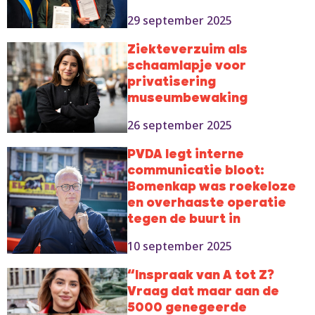
29 september 2025
Ziekteverzuim als
schaamlapje voor
privatisering
museumbewaking
26 september 2025
PVDA legt interne
communicatie bloot:
Bomenkap was roekeloze
en overhaaste operatie
tegen de buurt in
10 september 2025
“Inspraak van A tot Z?
Vraag dat maar aan de
5000 genegeerde