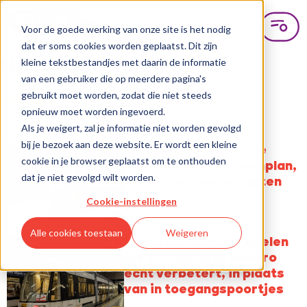
Voor de goede werking van onze site is het nodig
dat er soms cookies worden geplaatst. Dit zijn
Nieuws
kleine tekstbestandjes met daarin de informatie
van een gebruiker die op meerdere pagina's
gebruikt moet worden, zodat die niet steeds
opnieuw moet worden ingevoerd.
Als je weigert, zal je informatie niet worden gevolgd
bij je bezoek aan deze website. Er wordt een kleine
Prestige en repressie
cookie in je browser geplaatst om te onthouden
centraal in meerjarenplan,
dat je niet gevolgd wilt worden.
Antwerpenaar vergeten
Cookie-instellingen
14 oktober 2025
Alle cookies toestaan
Weigeren
Investeer in maatregelen
die veiligheid premetro
echt verbetert, in plaats
van in toegangspoortjes