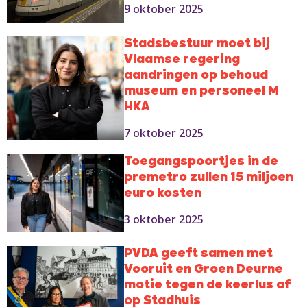
9 oktober 2025
Stadsbestuur moet bij
Vlaamse regering
aandringen op behoud
museum en personeel M
HKA
7 oktober 2025
Toegangspoortjes in de
premetro zullen 15 miljoen
euro kosten
3 oktober 2025
PVDA geeft samen met
Vooruit en Groen Deurne
motie tegen de keerlus af
op Stadhuis