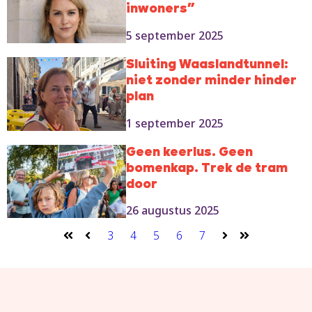
inwoners”
5 september 2025
Sluiting Waaslandtunnel:
niet zonder minder hinder
plan
1 september 2025
Geen keerlus. Geen
bomenkap. Trek de tram
door
26 augustus 2025
3
4
5
6
7
Eerste
Vorige
Volgende
Laatste