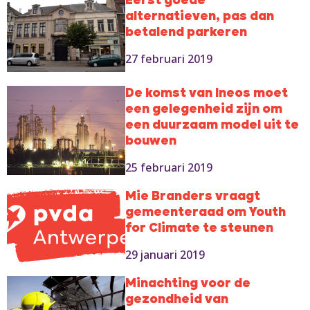
Eerst goede
alternatieven, pas dan
betalend parkeren
27 februari 2019
De komst van Ineos moet
een gelegenheid zijn om
een duurzaam model uit te
bouwen
25 februari 2019
Mie Branders vraagt
gemeenteraad om Youth
for Climate te steunen
29 januari 2019
Minachting voor de
gezondheid van