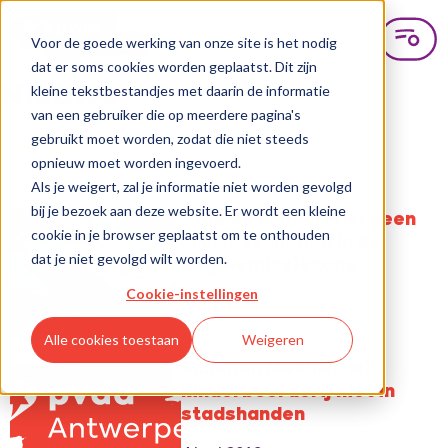
Voor de goede werking van onze site is het nodig
dat er soms cookies worden geplaatst. Dit zijn
Nieuws
kleine tekstbestandjes met daarin de informatie
van een gebruiker die op meerdere pagina's
gebruikt moet worden, zodat die niet steeds
opnieuw moet worden ingevoerd.
Als je weigert, zal je informatie niet worden gevolgd
bij je bezoek aan deze website. Er wordt een kleine
Stop de hypocrisie: geen
cookie in je browser geplaatst om te onthouden
cruisesschepen in de
dat je niet gevolgd wilt worden.
Lage-emissiezone
Cookie-instellingen
24 juni 2019
Alle cookies toestaan
Weigeren
Schepen Meeuws wil
kinderboerderij niet in
stadshanden