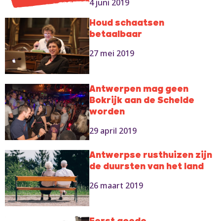
4 juni 2019
Houd schaatsen
betaalbaar
27 mei 2019
Antwerpen mag geen
Bokrijk aan de Schelde
worden
29 april 2019
Antwerpse rusthuizen zijn
de duursten van het land
26 maart 2019