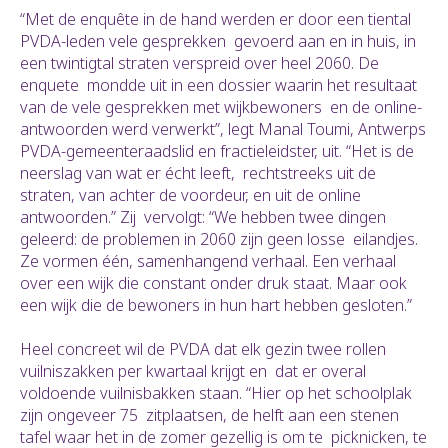
“Met de enquête in de hand werden er door een tiental
PVDA-leden vele gesprekken gevoerd aan en in huis, in
een twintigtal straten verspreid over heel 2060. De
enquete mondde uit in een dossier waarin het resultaat
van de vele gesprekken met wijkbewoners en de online-
antwoorden werd verwerkt”, legt Manal Toumi, Antwerps
PVDA-gemeenteraadslid en fractieleidster, uit. “Het is de
neerslag van wat er écht leeft, rechtstreeks uit de
straten, van achter de voordeur, en uit de online
antwoorden.” Zij vervolgt: “We hebben twee dingen
geleerd: de problemen in 2060 zijn geen losse eilandjes.
Ze vormen één, samenhangend verhaal. Een verhaal
over een wijk die constant onder druk staat. Maar ook
een wijk die de bewoners in hun hart hebben gesloten.”
Heel concreet wil de PVDA dat elk gezin twee rollen
vuilniszakken per kwartaal krijgt en dat er overal
voldoende vuilnisbakken staan. “Hier op het schoolplak
zijn ongeveer 75 zitplaatsen, de helft aan een stenen
tafel waar het in de zomer gezellig is om te picknicken, te