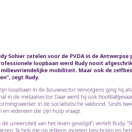
y Sohier zetelen voor de PVDA in de Antwerpse p
ofessionele loopbaan werd Rudy nooit afgeschrik
milieuvriendelijke mobiliteit. Maar ook de zelfbed
en”, zegt Rudy.
e zijn loopbaan in de bouwsector. Vervolgens ging hij 
nal in de metaalsector. Daar werd hij ook hoofdafgevaa
vormingswerker in de socialistische vakbond. Sinds twee
n en iedereen die zijn hulp vraagt.
 de universiteit van het leven gevolgd”, vertelt Rudy. 
rliezen. Ik heb me op telkens moeten bijscholen en her