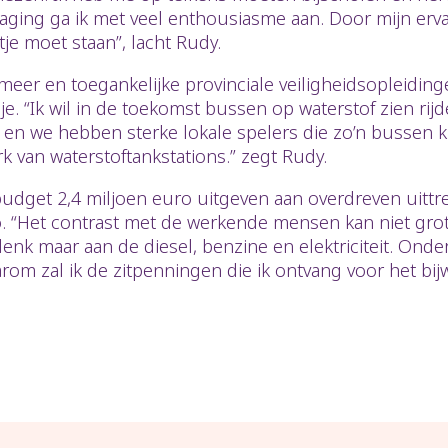
daging ga ik met veel enthousiasme aan. Door mijn er
je moet staan”, lacht Rudy.
meer en toegankelijke provinciale veiligheidsopleiding
rdje. “Ik wil in de toekomst bussen op waterstof zien 
 en we hebben sterke lokale spelers die zo’n bussen
k van waterstoftankstations.” zegt Rudy.
budget 2,4 miljoen euro uitgeven aan overdreven uit
 “Het contrast met de werkende mensen kan niet groter
nk maar aan de diesel, benzine en elektriciteit. Onde
Daarom zal ik de zitpenningen die ik ontvang voor het b