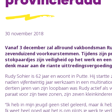
provincieraad
30 november 2018
Vanaf 3 december zal allround vakbondsman Rud
zevenduizend voorkeurstemmen. Tijdens zijn pr
stokpaardjes zijn veiligheid op het werk en een 
denk maar aan de riante uittredingsvergoeding
Rudy Sohier is 62 jaar en woont in Putte. Hij startt
nadien vijfentwintig jaar werkzaam in een multinatio
dertien jaren van zijn loopbaan was Rudy actief als 
paraat voor zijn twee zonen, zijn zeven kleinkindere
“Ik heb in mijn jeugd geen stiel geleerd, maar ik heb
Ik weet heel goed wat het is om plots je werk te ve