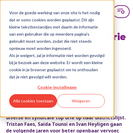
Voor de goede werking van onze site is het nodig
dat er soms cookies worden geplaatst. Dit zijn
kleine tekstbestandjes met daarin de informatie
van een gebruiker die op meerdere pagina's
PVDA Merksem stelt drie
gebruikt moet worden, zodat die niet steeds
kandidaten en drie
opnieuw moet worden ingevoerd.
Als je weigert, zal je informatie niet worden gevolgd
prioriteiten voor
bij je bezoek aan deze website. Er wordt een kleine
cookie in je browser geplaatst om te onthouden
dat je niet gevolgd wilt worden.
Cookie-instellingen
19 juli 2018
Alle cookies toestaan
Weigeren
PVDA Merksem pakt uit met een culturele,
diverse en syndicale top drie op haar districtslijst.
Tristan Faes, Saida Tounsi en Ivan Heyligen gaan
de volgende jaren voor beter openbaar vervoer,