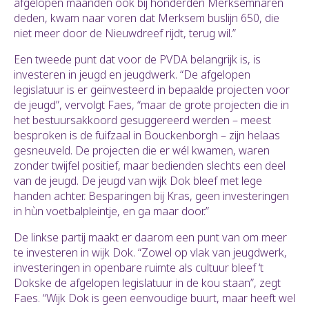
afgelopen maanden ook bij honderden Merksemnaren
deden, kwam naar voren dat Merksem buslijn 650, die
niet meer door de Nieuwdreef rijdt, terug wil.”
Een tweede punt dat voor de PVDA belangrijk is, is
investeren in jeugd en jeugdwerk. “De afgelopen
legislatuur is er geïnvesteerd in bepaalde projecten voor
de jeugd”, vervolgt Faes, “maar de grote projecten die in
het bestuursakkoord gesuggereerd werden – meest
besproken is de fuifzaal in Bouckenborgh – zijn helaas
gesneuveld. De projecten die er wél kwamen, waren
zonder twijfel positief, maar bedienden slechts een deel
van de jeugd. De jeugd van wijk Dok bleef met lege
handen achter. Besparingen bij Kras, geen investeringen
in hùn voetbalpleintje, en ga maar door.”
De linkse partij maakt er daarom een punt van om meer
te investeren in wijk Dok. “Zowel op vlak van jeugdwerk,
investeringen in openbare ruimte als cultuur bleef ‘t
Dokske de afgelopen legislatuur in de kou staan”, zegt
Faes. “Wijk Dok is geen eenvoudige buurt, maar heeft wel