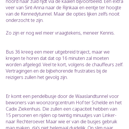
noord naar zuid rijdt via de kaaien bijvoorbeeld. Een extra
veer van Sint-Anna naar de Rijnkaai en eentje ter hoogte
van de Kennedytunnel. Maar die opties lijken zelfs nooit
onderzocht te zijn.
Zo zijn er nog wel meer vraagtekens, meneer Kennis.
Bus 36 kreeg een meer uitgebreid traject, maar we
kregen te horen dat dat op 16 minuten zal moeten
worden afgelegd. Veel te kort, volgens de chauffeurs zelf.
Vertragingen en de bijbehorende frustraties bij de
reizigers zullen het gevolg zijn.
Er komt een pendelbusje door de Waaslandtunnel voor
bewoners van woonzorgcentrum Hof ter Schelde en het
Cadix Ziekenhuis. Die zullen een capaciteit hebben van
15 personen en rijden op twintig minuutjes van Linker-
naar Rechteroever. Maar wie er van die busjes gebruik
mag maken, da’s niet helemaal duidelijk. Op slim naar