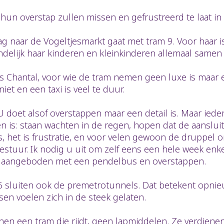
hun overstap zullen missen en gefrustreerd te laat in
 naar de Vogeltjesmarkt gaat met tram 9. Voor haar is
elijk haar kinderen en kleinkinderen allemaal samen t
als Chantal, voor wie de tram nemen geen luxe is maar
t en een taxi is veel te duur.
U doet alsof overstappen maar een detail is. Maar ied
n is: staan wachten in de regen, hopen dat de aanslui
es, het is frustratie, en voor velen gewoon de druppel o
sbestuur. Ik nodig u uit om zelf eens een hele week e
en aangeboden met een pendelbus en overstappen.
2026 sluiten ook de premetrotunnels. Dat betekent opn
nsen voelen zich in de steek gelaten.
en een tram die rijdt, geen lapmiddelen. Ze verdienen 