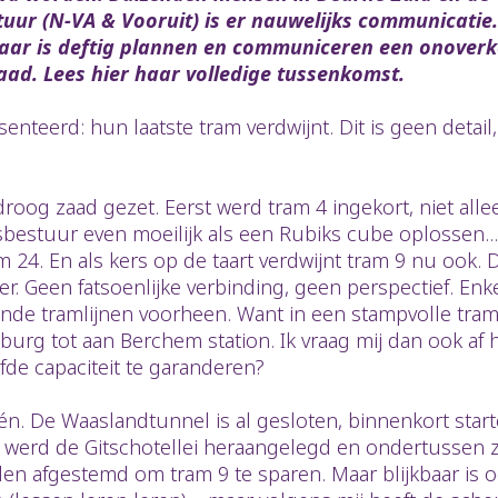
stuur (N-VA & Vooruit) is er nauwelijks communicati
baar is deftig plannen en communiceren een onoverko
ad. Lees hier haar volledige tussenkomst.
enteerd: hun laatste tram verdwijnt. Dit is geen detai
oog zaad gezet. Eerst werd tram 4 ingekort, niet alle
estuur even moeilijk als een Rubiks cube oplossen...
m 24. En als kers op de taart verdwijnt tram 9 nu ook. D
. Geen fatsoenlijke verbinding, geen perspectief. Enke
ende tramlijnen voorheen. Want in een stampvolle tra
lsburg tot aan Berchem station. Ik vraag mij dan ook a
de capaciteit te garanderen?
één. De Waaslandtunnel is al gesloten, binnenkort sta
r werd de Gitschotellei heraangelegd en ondertussen 
en afgestemd om tram 9 te sparen. Maar blijkbaar is 