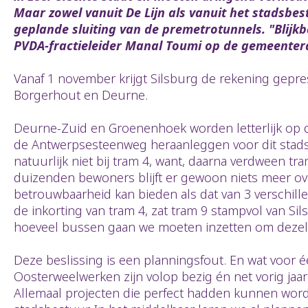
Maar zowel vanuit De Lijn als vanuit het stadsbe
geplande sluiting van de premetrotunnels. "Blijk
PVDA-fractieleider Manal Toumi op de gemeentera
Vanaf 1 november krijgt Silsburg de rekening gepres
Borgerhout en Deurne.
Deurne-Zuid en Groenenhoek worden letterlijk op dr
de Antwerpsesteenweg heraanleggen voor dit stadsb
natuurlijk niet bij tram 4, want, daarna verdween tra
duizenden bewoners blijft er gewoon niets meer over
betrouwbaarheid kan bieden als dat van 3 verschill
de inkorting van tram 4, zat tram 9 stampvol van Si
hoeveel bussen gaan we moeten inzetten om dezelf
Deze beslissing is een planningsfout. En wat voor 
Oosterweelwerken zijn volop bezig én net vorig jaa
Allemaal projecten die perfect hadden kunnen word