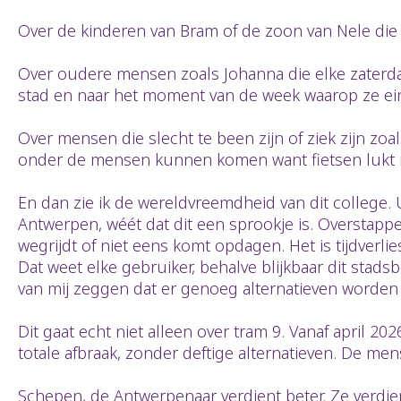
Over de kinderen van Bram of de zoon van Nele die 
Over oudere mensen zoals Johanna die elke zaterdag
stad en naar het moment van de week waarop ze eind
Over mensen die slecht te been zijn of ziek zijn zo
onder de mensen kunnen komen want fietsen lukt nie
En dan zie ik de wereldvreemdheid van dit college. 
Antwerpen, wéét dat dit een sprookje is. Overstappe
wegrijdt of niet eens komt opdagen. Het is tijdverli
Dat weet elke gebruiker, behalve blijkbaar dit stad
van mij zeggen dat er genoeg alternatieven word
Dit gaat echt niet alleen over tram 9. Vanaf april 
totale afbraak, zonder deftige alternatieven. De me
Schepen, de Antwerpenaar verdient beter. Ze verdien