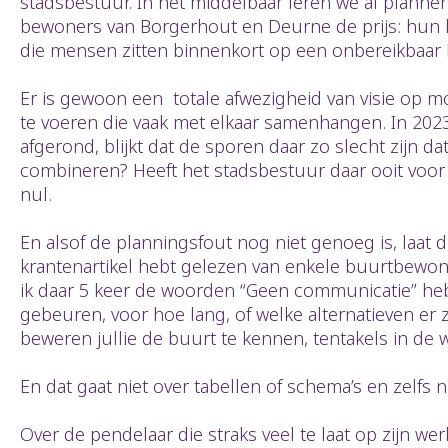
stadsbestuur. In het middelbaar leren we al planne
bewoners van Borgerhout en Deurne de prijs: hun la
die mensen zitten binnenkort op een onbereikbaar
Er is gewoon een totale afwezigheid van visie op m
te voeren die vaak met elkaar samenhangen. In 2023
afgerond, blijkt dat de sporen daar zo slecht zijn 
combineren? Heeft het stadsbestuur daar ooit voor g
nul.
En alsof de planningsfout nog niet genoeg is, laat 
krantenartikel hebt gelezen van enkele buurtbewone
ik daar 5 keer de woorden “Geen communicatie” heb
gebeuren, voor hoe lang, of welke alternatieven er zi
beweren jullie de buurt te kennen, tentakels in de 
En dat gaat niet over tabellen of schema’s en zelfs 
Over de pendelaar die straks veel te laat op zijn we