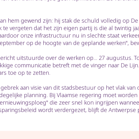
n hem gewend zijn: hij stak de schuld volledig op De L
 te vergeten dat het zijn eigen partij is die al twintig
 waardoor onze infrastructuur nu in slechte staat verke
0 september op de hoogte van de geplande werken", be
bericht uitstuurde over de werken op... 27 augustus. 
kige communicatie betreft met de vinger naar De Lijn.
s toe op te zetten.
 gebrek aan visie van dit stadsbestuur op het vlak va
degelijke planning. Bij Vlaamse regering moet worden
vernieuwingsploeg" die zeer snel kon ingrijpen wann
paringsbeleid wordt verdergezet, blijft de Antwerpse 