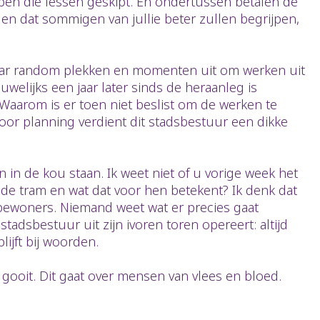
epen die lessen geskipt. En ondertussen betalen de
en dat sommigen van jullie beter zullen begrijpen,
n daar random plekken en momenten uit om werken uit
elijks een jaar later sinds de heraanleg is
 Waarom is er toen niet beslist om de werken te
Voor planning verdient dit stadsbestuur een dikke
 in de kou staan. Ik weet niet of u vorige week het
de tram en wat dat voor hen betekent? Ik denk dat
bewoners. Niemand weet wat er precies gaat
stadsbestuur uit zijn ivoren toren opereert: altijd
ijft bij woorden.
e gooit. Dit gaat over mensen van vlees en bloed.