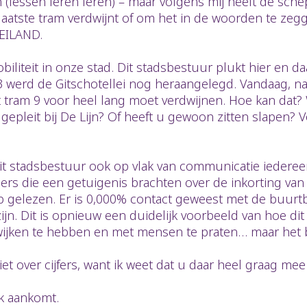
n (lessen leren leren) – maar volgens mij heeft de sch
atste tram verdwijnt of om het in de woorden te zegg
 EILAND.
obiliteit in onze stad. Dit stadsbestuur plukt hier e
 werd de Gitschotellei nog heraangelegd. Vandaag, nauw
dat tram 9 voor heel lang moet verdwijnen. Hoe kan dat?
epleit bij De Lijn? Of heeft u gewoon zitten slapen? 
dit stadsbestuur ook op vlak van communicatie iedereen
rs die een getuigenis brachten over de inkorting van 
 gelezen. Er is 0,000% contact geweest met de buurt
jn. Dit is opnieuw een duidelijk voorbeeld van hoe dit 
wijken te hebben en met mensen te praten… maar het bl
niet over cijfers, want ik weet dat u daar heel graag me
rk aankomt.