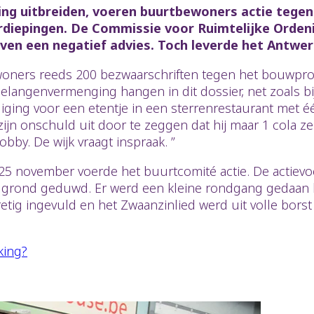
ng uitbreiden, voeren buurtbewoners actie tegen
rdiepingen. De Commissie voor Ruimtelijke Orden
n een negatief advies. Toch leverde het Antwer
ners reeds 200 bezwaarschriften tegen het bouwproje
n belangenvermenging hangen in dit dossier, net zoals 
ging voor een etentje in een sterrenrestaurant met 
jn onschuld uit door te zeggen dat hij maar 1 cola 
bby. De wijk vraagt inspraak. ”
 Op 25 november voerde het buurtcomité actie. De acti
e grond geduwd. Er werd een kleine rondgang gedaan
retig ingevuld en het Zwaanzinlied werd uit volle bor
king?