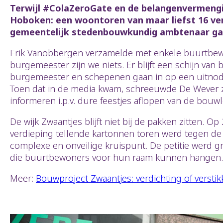
Terwijl #ColaZeroGate en de belangenvermengi
Hoboken: een woontoren van maar liefst 16 ve
gemeentelijk stedenbouwkundig ambtenaar gave
Erik Vanobbergen verzamelde met enkele buurtbewo
burgemeester zijn we niets. Er blijft een schijn va
burgemeester en schepenen gaan in op een uitnodi
Toen dat in de media kwam, schreeuwde De Wever zi
informeren i.p.v. dure feestjes aflopen van de bouwlo
De wijk Zwaantjes blijft niet bij de pakken zitten.
verdieping tellende kartonnen toren werd tegen d
complexe en onveilige kruispunt. De petitie werd g
die buurtbewoners voor hun raam kunnen hangen.
Meer:
Bouwproject Zwaantjes: verdichting of verstik